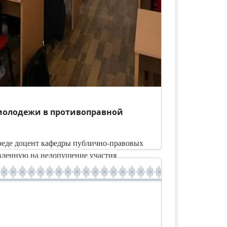
молодежи в противоправной
реде доцент кафедры публично-правовых
вленную на недопущение участия