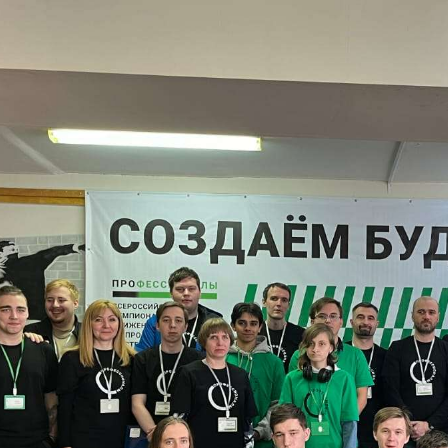
оклад на пленарном заседании конференции
 марта 2024 года на базе ФБГОУ ВО «Ставропольский государс
стоялась работа межвузовской научно-практической конференци
манитарного знания в условиях модернизации современного обр
итать далее →