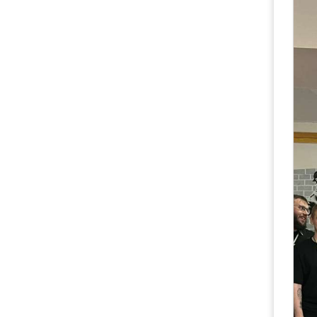
Д
29
со
гу
Ч