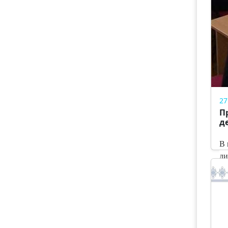
27
П
д
В 
ди
мо
Ч