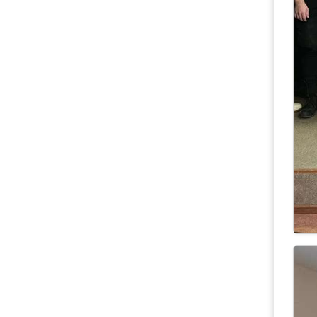
01
У
С 
че