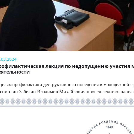
.03.2024
рофилактическая лекция по недопущению участия 
еятельности
целях профилактики деструктивного поведения в молодежной с
сциплин Забелин Владимир Михайлович провел лекцию, напра
лодежи в противоправной деятельности.
итать далее →